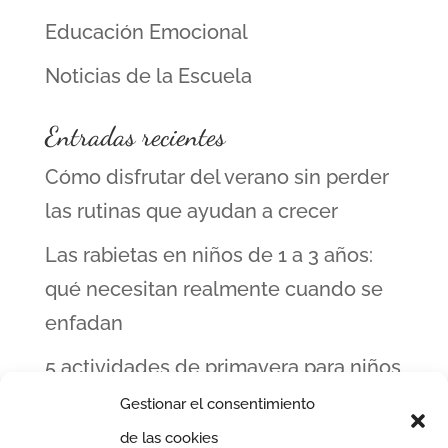
Educación Emocional
Noticias de la Escuela
Entradas recientes
Cómo disfrutar del verano sin perder
las rutinas que ayudan a crecer
Las rabietas en niños de 1 a 3 años:
qué necesitan realmente cuando se
enfadan
5 actividades de primavera para niños
de 1 a 5 años
Gestionar el consentimiento
de las cookies
Cómo elegir escuela infantil: 7 claves