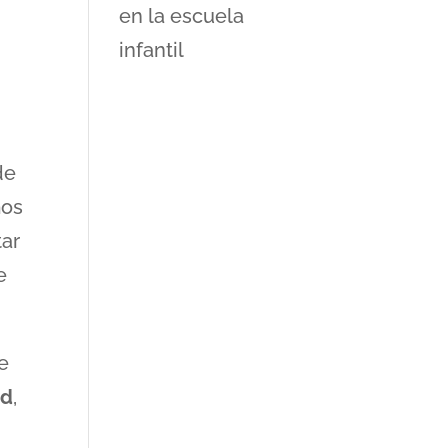
en la escuela
infantil
de
mos
tar
e
de
ad
,
n