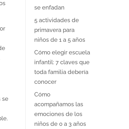
os
se enfadan
5 actividades de
or
primavera para
niños de 1 a 5 años
de
Cómo elegir escuela
a
infantil: 7 claves que
toda familia debería
conocer
Cómo
s se
acompañamos las
emociones de los
le.
niños de 0 a 3 años